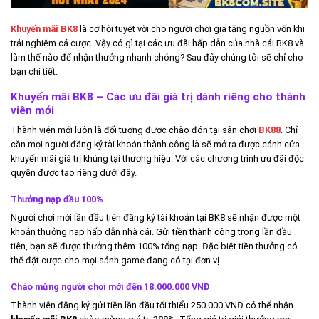
Khuyến mãi BK8
là cơ hội tuyệt vời cho người chơi gia tăng nguồn vốn khi
trải nghiệm cá cược. Vậy có gì tại các ưu đãi hấp dẫn của nhà cái BK8 và
làm thế nào để nhận thưởng nhanh chóng? Sau đây chúng tôi sẽ chỉ cho
bạn chi tiết.
Khuyến mãi BK8 – Các ưu đãi giá trị dành riêng cho thành
viên mới
Thành viên mới luôn là đối tượng được chào đón tại sân chơi
BK88
. Chỉ
cần mọi người đăng ký tài khoản thành công là sẽ mở ra được cánh cửa
khuyến mãi giá trị khủng tại thương hiệu. Với các chương trình ưu đãi độc
quyền được tạo riêng dưới đây.
Thưởng nạp đầu 100%
Người chơi mới lần đầu tiên đăng ký tài khoản tại BK8 sẽ nhận được một
khoản thưởng nạp hấp dẫn nhà cái. Gửi tiền thành công trong lần đầu
tiên, bạn sẽ được thưởng thêm 100% tổng nạp. Đặc biệt tiền thưởng có
thể đặt cược cho mọi sảnh game đang có tại đơn vị.
Chào mừng người chơi mới đến 18.000.000 VNĐ
Thành viên đăng ký gửi tiền lần đầu tối thiểu 250.000 VNĐ có thể nhận