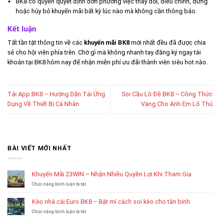
BK8 có quyền quyết định đơn phương việc thay đổi, điều chỉnh, dừng
hoặc hủy bỏ khuyến mãi bất kỳ lúc nào mà không cần thông báo.
Kết luận
Tất tần tật thông tin về các
khuyến mãi BK8
mới nhất đều đã được chia
sẻ cho hội viên phía trên. Chờ gì mà không nhanh tay đăng ký ngay tài
khoản tại BK8 hôm nay để nhận miễn phí ưu đãi thành viên siêu hot nào.
Tải App BK8 – Hướng Dẫn Tải Ứng
Soi Cầu Lô Đề BK8 – Công Thức
Dụng Về Thiết Bị Cá Nhân
Vàng Cho Anh Em Lô Thủ
BÀI VIẾT MỚI NHẤT
Khuyến Mãi 23WIN – Nhận Nhiều Quyền Lợi Khi Tham Gia
ở
Chức năng bình luận bị tắt
Khuyến
Mãi
Kèo nhà cái Euro BK8 – Bật mí cách soi kèo cho tân binh
23WIN
–
ở
Chức năng bình luận bị tắt
Nhận
Kèo