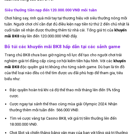
Siêu thưởng tiền nạp đến 120.000.000 VNĐ mỗi tuần
Chơi hăng say, rinh quà mỏi tay tại thương hiệu với siêu thưởng nóng mỗi
tuần. Người chơi chỉ cần đạt đủ điều kiện nạp tiền từ thứ 2 đến chủ nhật là
cuối tuần sẽ nhận được thưởng thêm từ nhà cái. Tổng giá trị của
khuyến
mãi BK8
này lên đến 120.000.000 VNĐ đấy.
Bỏ túi các khuyến mãi BK8 hấp dẫn tại các sảnh game
Trang chủ BK8 chưa bao giờ ngừng nỗ lực để tạo cho người chơi trải
nghiệm giải trí đẳng cấp cùng cơ hội kiếm tiền hậu hĩnh. Với các
khuyến
mãi BK8
độc quyền giá trị khủng cho từng sảnh game. Dù bạn là tín đồ
của thể loại nào đều có thể tìm được ưu đãi phù hợp để tham gia, tiêu
biểu như:
Đặc quyền hoàn trả khi cá độ thể thao mỗi tháng lên đến 5% tổng
cược.
Cược ngay tại sảnh thể thao cùng mùa giải Olympic 2024. Nhận
thưởng thêm mỗi tuần đến 566.000 VNĐ.
Tìm vé cược vàng tại Casino BK8, với giá trị tiền thưởng lên đến
18.000.000 VNĐ.
Chơi Slot và chiến thắng bằng vận may của bạn với tổng giá trị thưởng