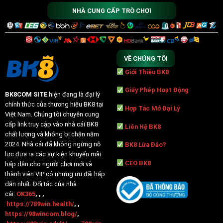
Ý
NHÀ CUNG CẤP TRÒ CHƠI
Nghĩa
Và
Dự
Đoán
Tương
Lai
VỀ CHÚNG TÔI
Giới Thiệu BK8
Giấy Phép Hoạt Động
BK8COM SITE
hiện đang là đại lý
chính thức của thương hiệu BK8 tại
Hợp Tác Mở Đại Lý
Việt Nam. Chúng tôi chuyên cung
cấp link truy cập vào nhà cái BK8
Liên Hệ BK8
chất lượng và không bị chặn năm
2024. Nhà cái đã không ngừng nỗ
BK8 Lừa Đảo?
lực đưa ra các sự kiện khuyến mãi
CEO BK8
hấp dẫn cho người chơi mới và
thành viên VIP có nhưng ưu đãi hấp
dẫn nhất. Đối tác của nhà
cái:
OK365
, , ,
https://789win.health/
, ,
https://98wincom.blog/
,