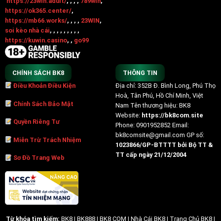
https://23win.adult/
, , , ,
789win
,
https://ok365.center/
,
https://mb66.works/
, , , ,
23WIN
,
soi kèo nhà cái
, , , , , , , ,
,
https://kuwin.casino
,
,
go99
CHÍNH SÁCH BK8
THÔNG TIN
Điều Khoản Điều Kiện
Địa chỉ: 352B Đ. Bình Long, Phú Thọ
Hoà, Tân Phú, Hồ Chí Minh, Việt
Chính Sách Bảo Mật
Nam
Tên thương hiệu: BK8
Website:
https://bk8com.site
Quyền Riêng Tư
Phone: 0901952852
Email:
bk8comsite@gmail.com
GP số:
Miễn Trừ Trách Nhiệm
1023866/GP-BTTTT bởi Bộ TT &
TT cấp ngày 21/12/2004
Sơ Đồ Trang Web
Từ khóa tìm kiếm:
BK8 | BK888 | BK8 COM | Nhà Cái BK8 | Trang Chủ BK8 |