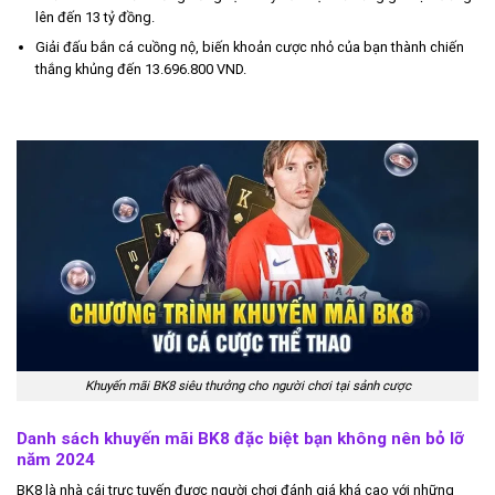
lên đến 13 tỷ đồng.
Giải đấu bắn cá cuồng nộ, biến khoản cược nhỏ của bạn thành chiến
thắng khủng đến 13.696.800 VND.
Khuyến mãi BK8 siêu thưởng cho người chơi tại sảnh cược
Danh sách khuyến mãi BK8 đặc biệt bạn không nên bỏ lỡ
năm 2024
BK8 là nhà cái trực tuyến được người chơi đánh giá khá cao với những