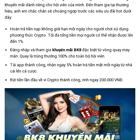
khuyến mãi dành riêng cho hội viên của mình. Đến tham gia tại thương
hiệu, anh em chắc chắn sẽ choáng ngợp trước các siêu ưu đãi hot dưới
đây:
Hoàn trả tiền nạp không giới hạn mỗi ngày cho người chơi sử dụng
phương thức Crypto. Tối đa tổng tiền mọi người có thể nhận được lên
đến 1%.
Đăng nhập và tham gia
khuyến mãi BK8
đặc biệt từ vòng quay may
mắn. Quay là trúng thưởng 100% cho toàn bộ hội viên.
Tải app thành công, nhận ngay 5% hoàn trả tiền mặt mỗi ngày từ nhà
cái khi cá cược.
Rút tiền lần đầu về ví Crypto thành công, rinh ngay 200.000 VNĐ.