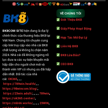
Đoán
Tương
Lai
VỀ CHÚNG TÔI
Giới Thiệu BK8
Giấy Phép Hoạt Động
BK8COM SITE
hiện đang là đại lý
chính thức của thương hiệu BK8 tại
Hợp Tác Mở Đại Lý
Việt Nam. Chúng tôi chuyên cung
cấp link truy cập vào nhà cái BK8
Liên Hệ BK8
chất lượng và không bị chặn năm
2024. Nhà cái đã không ngừng nỗ
BK8 Lừa Đảo?
lực đưa ra các sự kiện khuyến mãi
CEO BK8
hấp dẫn cho người chơi mới và
thành viên VIP có nhưng ưu đãi hấp
dẫn nhất. Đối tác của nhà
cái:
OK365
, , ,
https://789win.health/
, ,
https://98wincom.blog/
,
https://23win.adult/
, , , ,
789win
,
https://ok365.center/
,
https://mb66.works/
, , , ,
23WIN
,
soi kèo nhà cái
, , , , , , , ,
,