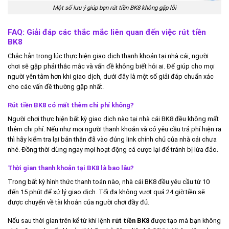
Một số lưu ý giúp bạn rút tiền BK8 không gặp lỗi
FAQ: Giải đáp các thắc mắc liên quan đến việc rút tiền
BK8
Chắc hẳn trong lúc thực hiện giao dịch thanh khoản tại nhà cái, người
chơi sẽ gặp phải thắc mắc và vấn đề không biết hỏi ai. Để giúp cho mọi
người yên tâm hơn khi giao dịch, dưới đây là một số giải đáp chuẩn xác
cho các vấn đề thường gặp nhất.
Rút tiền BK8 có mất thêm chi phí không?
Người chơi thực hiện bất kỳ giao dịch nào tại nhà cái BK8 đều không mất
thêm chi phí. Nếu như mọi người thanh khoản và có yêu cầu trả phí hiện ra
thì hãy kiểm tra lại bản thân đã vào đúng link chính chủ của nhà cái chưa
nhé. Đồng thời dừng ngay mọi hoạt động cá cược lại để tránh bị lừa đảo.
Thời gian thanh khoản tại BK8 là bao lâu?
Trong bất kỳ hình thức thanh toán nào, nhà cái BK8 đều yêu cầu từ 10
đến 15 phút để xử lý giao dịch. Tối đa không vượt quá 24 giờ tiền sẽ
được chuyển về tài khoản của người chơi đầy đủ.
Nếu sau thời gian trên kể từ khi lệnh
rút tiền BK8
được tạo mà bạn không