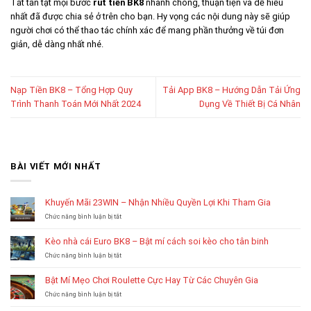
Tất tần tật mọi bước
rút tiền BK8
nhanh chóng, thuận tiện và dễ hiểu
nhất đã được chia sẻ ở trên cho bạn. Hy vọng các nội dung này sẽ giúp
người chơi có thể thao tác chính xác để mang phần thưởng về túi đơn
giản, dễ dàng nhất nhé.
Nạp Tiền BK8 – Tổng Hợp Quy
Tải App BK8 – Hướng Dẫn Tải Ứng
Trình Thanh Toán Mới Nhất 2024
Dụng Về Thiết Bị Cá Nhân
BÀI VIẾT MỚI NHẤT
Khuyến Mãi 23WIN – Nhận Nhiều Quyền Lợi Khi Tham Gia
ở
Chức năng bình luận bị tắt
Khuyến
Mãi
Kèo nhà cái Euro BK8 – Bật mí cách soi kèo cho tân binh
23WIN
–
ở
Chức năng bình luận bị tắt
Nhận
Kèo
Nhiều
nhà
Bật Mí Mẹo Chơi Roulette Cực Hay Từ Các Chuyên Gia
Quyền
cái
Lợi
Euro
ở
Chức năng bình luận bị tắt
Khi
BK8
Bật