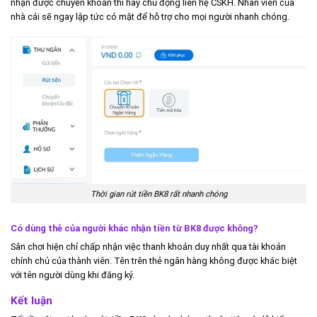
nhận được chuyển khoản thì hãy chủ động liên hệ CSKH. Nhân viên của
nhà cái sẽ ngay lập tức có mặt để hỗ trợ cho mọi người nhanh chóng.
Thời gian rút tiền BK8 rất nhanh chóng
Có dùng thẻ của người khác nhận tiền từ BK8 được không?
Sân chơi hiện chỉ chấp nhận việc thanh khoản duy nhất qua tài khoản
chính chủ của thành viên. Tên trên thẻ ngân hàng không được khác biệt
với tên người dùng khi đăng ký.
Kết luận